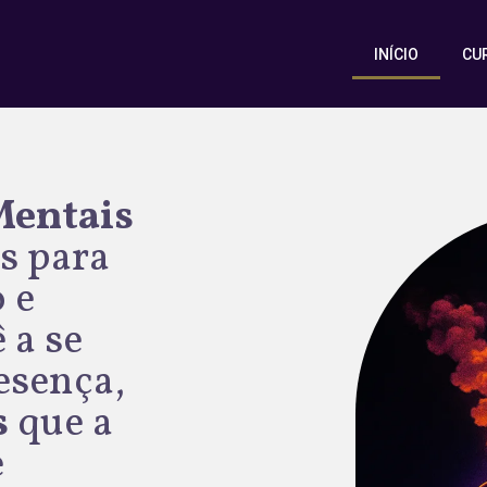
INÍCIO
CU
entais
s para
 e
 a se
esença,
s
que a
e