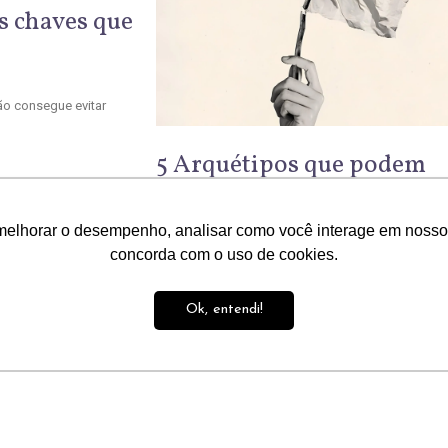
s chaves que
ão consegue evitar
5 Arquétipos que podem
transformar sua busca pel
paz interior
melhorar o desempenho, analisar como você interage em nosso sit
julho 26, 2024
concorda com o uso de cookies.
LER MAIS »
Ok, entendi!