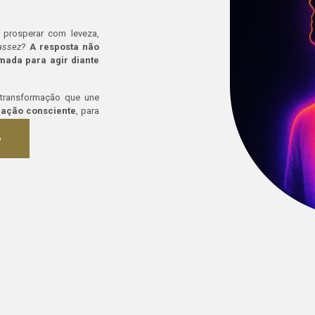
prosperar com leveza,
assez?
A resposta não
mada para agir diante
transformação que une
 ação consciente
, para
 mundo.
S