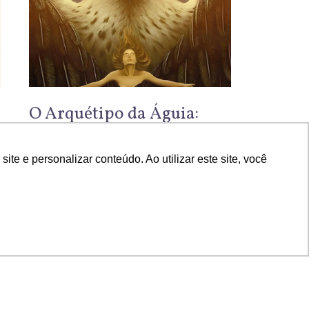
O Arquétipo da Águia:
a
Poder Pessoal, Coragem e
Sucesso
e e personalizar conteúdo. Ao utilizar este site, você
julho 24, 2024
LER MAIS »
Categorias
Todos os posts
Arquétipos