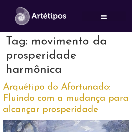
CURSOS E FERRAMENTAS
Tag:
movimento da
prosperidade
harmônica
Arquétipo do Afortunado:
Fluindo com a mudança para
alcançar prosperidade