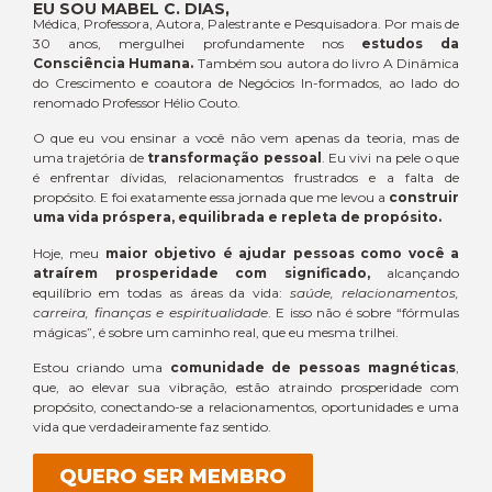
EU SOU MABEL C. DIAS,
Médica, Professora, Autora, Palestrante e Pesquisadora. Por mais de
30 anos, mergulhei profundamente nos
estudos da
Consciência Humana.
Também sou autora do livro A Dinâmica
do Crescimento e coautora de Negócios In-formados, ao lado do
renomado Professor Hélio Couto.
O que eu vou ensinar a você não vem apenas da teoria, mas de
uma trajetória de
transformação
pessoal
. Eu vivi na pele o que
é enfrentar dívidas, relacionamentos frustrados e a falta de
propósito. E foi exatamente essa jornada que me levou a
construir
uma vida próspera, equilibrada e repleta de propósito.
Hoje, meu
maior objetivo é ajudar pessoas como você a
atraírem prosperidade com significado,
alcançando
equilíbrio em todas as áreas da vida:
saúde, relacionamentos,
carreira, finanças e espiritualidade
. E isso não é sobre “fórmulas
mágicas”, é sobre um caminho real, que eu mesma trilhei.
Estou criando uma
comunidade de pessoas magnéticas
,
que, ao elevar sua vibração, estão atraindo prosperidade com
propósito, conectando-se a relacionamentos, oportunidades e uma
vida que verdadeiramente faz sentido.
QUERO SER MEMBRO