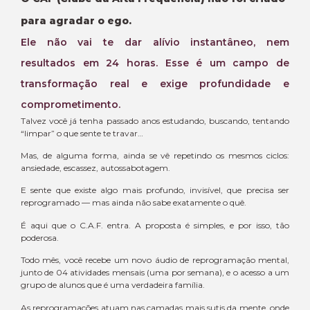
para agradar o ego.
Ele não vai te dar alívio instantâneo, nem
resultados em 24 horas. Esse é um campo de
transformação real e exige profundidade e
comprometimento.
Talvez você já tenha passado anos estudando, buscando, tentando
“limpar” o que sente te travar…
Mas, de alguma forma, ainda se vê repetindo os mesmos ciclos:
ansiedade, escassez, autossabotagem.
E sente que existe algo mais profundo, invisível, que precisa ser
reprogramado — mas ainda não sabe exatamente o quê.
É aqui que o C.A.F. entra. A proposta é simples, e por isso, tão
poderosa.
Todo mês, você recebe um novo áudio de reprogramação mental,
junto de 04 atividades mensais (uma por semana), e o acesso a um
grupo de alunos que é uma verdadeira família.
As reprogramações atuam nas camadas mais sutis da mente, onde