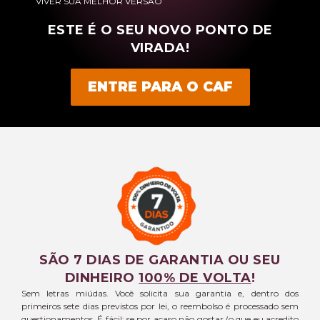
VIVER SUA MELHOR VERSÃO
ESTE É O SEU NOVO PONTO DE
VIRADA!
ENTRE PARA O CAF
SÃO 7 DIAS DE GARANTIA OU SEU
DINHEIRO
100% DE VOLTA
!
Sem letras miúdas. Você solicita sua garantia e, dentro dos
primeiros sete dias previstos por lei, o reembolso é processado sem
questionamentos. É fácil: se por acaso não gostar (o que eu acredito