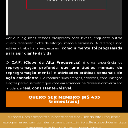
Por que algumas pessoas prosperam com leveza, enquanto outras
vivem repetindo ciclos de esforço, medo e escassez? A diferença não
está em trabalhar mais, está em
como a mente foi programada
para agir diante da vida.
O
C.A.F. (Clube da Alta Frequência)
é uma experiência de
reprogramação
profunda
que une áudios mensais de
reprogramação mental e atividades práticas semanais de
ação consciente
. Ele recalibra suas crenças, emoções, comunicação
e ações para que tudo o que você vai aprender na Noesis se converta em
mudança
real
,
consistente
e
visível
.
QUERO SER MEMBRO (R$ 433
trimestrais)
A Escola Noesis desperta sua consciência e o Clube da Alta Frequência
reprograma seu campo interno para que você não volte aos padrões antigos
e
prospere com leveza, clareza e poder pessoal.