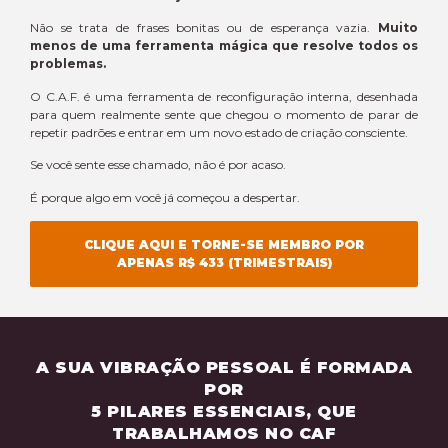
Não se trata de frases bonitas ou de esperança vazia.
Muito
menos de uma ferramenta mágica que resolve todos os
problemas.
O C.A.F. é uma ferramenta de reconfiguração interna, desenhada
para quem realmente sente que chegou o momento de parar de
repetir padrões e entrar em um novo estado de criação consciente.
Se você sente esse chamado, não é por acaso.
É porque algo em você já começou a despertar.
CLIQUE AQUI E TORNE-SE MEMBRO POR
APENAS R$ 433 (TRIMESTRAIS)
A SUA VIBRAÇÃO PESSOAL É FORMADA
POR
5 PILARES ESSENCIAIS, QUE
TRABALHAMOS NO CAF