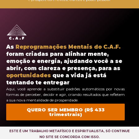
As
Reprogramações Mentais do C.A.F.
foram criadas para alinhar mente,
emoção e energia, ajudando você a se
abrir, com clareza e presença, para as
oportunidades
que a vida já está
tentando te entregar
Aqui, você aprende a substituir padrões automáticos por novas
formas de perceber, decidir e agir, criando resultados que refletem
a sua nova mentalidade de prosperidade.
QUERO SER MEMBRO (R$ 433
trimestrais)
ESTE É UM TRABALHO METAFÍSICO E ESPIRITUALISTA, SÓ CONTINUE
NO SITE SE CONCORDA COM ISSO.