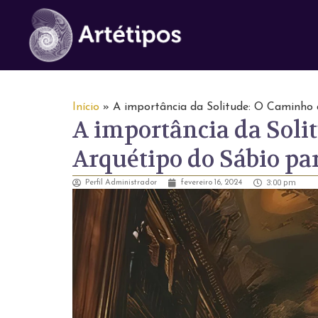
Início
»
A importância da Solitude: O Caminho 
A importância da Soli
Arquétipo do Sábio par
3:00 pm
Perfil Administrador
fevereiro 16, 2024