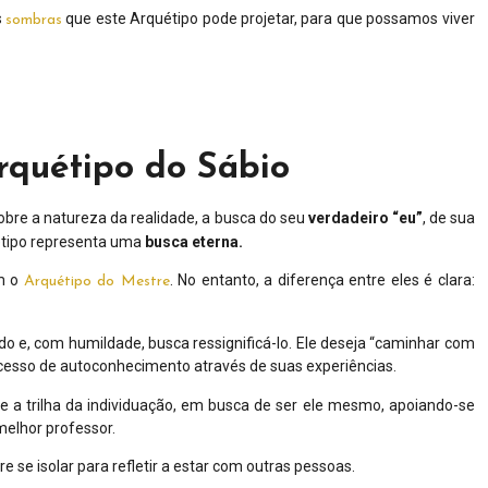
s
que este Arquétipo pode projetar, para que possamos viver
sombras
Arquétipo do Sábio
bre a natureza da realidade, a busca do seu
verdadeiro “eu”
, de sua
uétipo representa uma
busca eterna.
om o
. No entanto, a diferença entre eles é clara:
Arquétipo do Mestre
o e, com humildade, busca ressignificá-lo. Ele deseja “caminhar com
rocesso de autoconhecimento através de suas experiências.
rre a trilha da individuação, em busca de ser ele mesmo, apoiando-se
melhor professor.
ere se isolar para refletir a estar com outras pessoas.