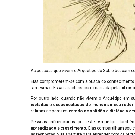
As pessoas que vivem o Arquétipo do Sábio buscam 
Elas comprometem-se com a busca do conhecimento
si mesmas. Essa característica é marcada pela
intros
Por outro lado, quando não vivem o Arquétipo em s
isoladas
e
desconectadas
do
mundo
ao
seu
redor
retiram-se para um
estado de solidão e distância em
Pessoas influenciadas por este Arquétipo tamb
aprendizado e crescimento
. Elas compartilham seu
as respostas. Sua abertura para aprender com os out