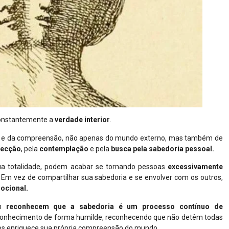
constantemente a
verdade
interior
.
 e da compreensão, não apenas do mundo externo, mas também de
pecção
, pela
contemplação
e pela
busca pela sabedoria pessoal.
ua totalidade, podem acabar se tornando pessoas
excessivamente
. Em vez de compartilhar sua sabedoria e se envolver com os outros,
ocional.
ém
reconhecem que a sabedoria é um processo contínuo de
 conhecimento de forma humilde, reconhecendo que não detêm todas
ros enriquece sua própria compreensão do mundo.