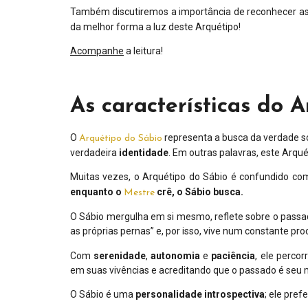
Também discutiremos a importância de reconhecer a
da melhor forma a luz deste Arquétipo!
Acompanhe
a leitura!
As características do 
O
representa a busca da verdade so
Arquétipo do Sábio
verdadeira
identidade
. Em outras palavras, este Arq
Muitas vezes, o Arquétipo do Sábio é confundido c
enquanto o
crê, o Sábio busca.
Mestre
O Sábio mergulha em si mesmo, reflete sobre o passad
as próprias pernas” e, por isso, vive num constante p
Com
serenidade
,
autonomia
e
paciência
, ele perco
em suas vivências e acreditando que o passado é seu 
O Sábio é uma
personalidade
introspectiva
; ele pref