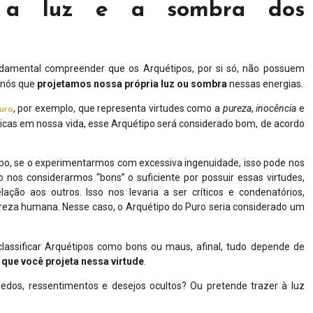
e a luz e a sombra dos
ndamental compreender que os Arquétipos, por si só, não possuem
 nós que
projetamos nossa própria luz ou sombra
nessas energias.
, por exemplo, que representa virtudes como a
pureza
,
inocência
e
uro
sticas em nossa vida, esse Arquétipo será considerado bom, de acordo
ipo, se o experimentarmos com excessiva ingenuidade, isso pode nos
 nos considerarmos “bons” o suficiente por possuir essas virtudes,
ão aos outros. Isso nos levaria a ser críticos e condenatórios,
eza humana. Nesse caso, o Arquétipo do Puro seria considerado um
assificar Arquétipos como bons ou maus, afinal, tudo depende de
 que você projeta nessa virtude
.
dos, ressentimentos e desejos ocultos? Ou pretende trazer à luz