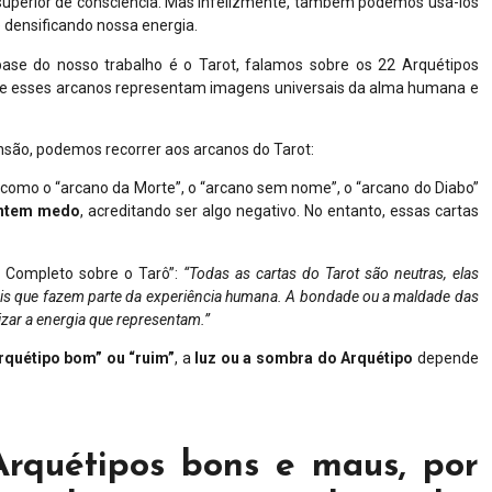
 superior de consciência. Mas infelizmente, também podemos usá-los
 densificando nossa energia.
e do nosso trabalho é o Tarot, falamos sobre os 22 Arquétipos
que esses arcanos representam imagens universais da alma humana e
eensão, podemos recorrer aos arcanos do Tarot:
como o “arcano da Morte”, o “arcano sem nome”, o “arcano do Diabo”
ntem
medo
, acreditando ser algo negativo. No entanto, essas cartas
o Completo sobre o Tarô”:
“Todas as cartas do Tarot são neutras, elas
is que fazem parte da experiência humana. A bondade ou a maldade das
ar a energia que representam.”
rquétipo bom” ou “ruim”
, a
luz ou a sombra do Arquétipo
depende
Arquétipos bons e maus, por