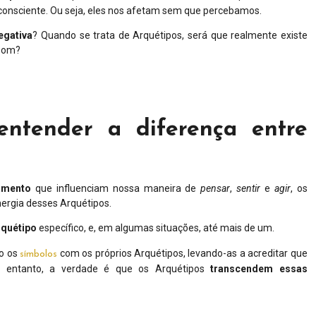
 inconsciente. Ou seja, eles nos afetam sem que percebamos.
egativa
? Quando se trata de Arquétipos, será que realmente existe
 bom?
entender a diferença entre
amento
que influenciam nossa maneira de
pensar
,
sentir
e
agir
, os
ergia desses Arquétipos.
rquétipo
específico, e, em algumas situações, até mais de um.
do os
com os próprios Arquétipos, levando-as a acreditar que
símbolos
No entanto, a verdade é que os Arquétipos
transcendem essas