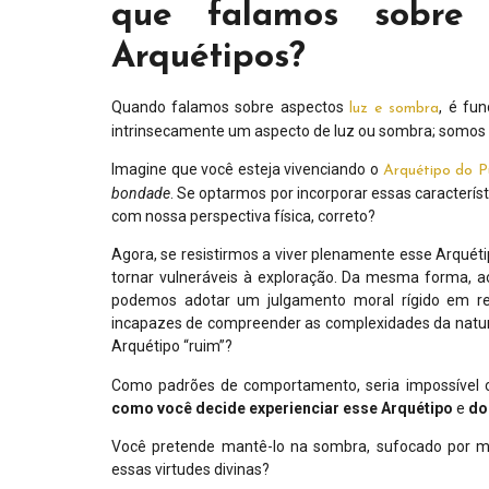
que falamos sobr
Arquétipos?
Quando falamos sobre aspectos
, é fu
luz e sombra
intrinsecamente um aspecto de luz ou sombra; somos
Imagine que você esteja vivenciando o
Arquétipo do P
bondade
. Se optarmos por incorporar essas caracterí
com nossa perspectiva física, correto?
Agora, se resistirmos a viver plenamente esse Arquét
tornar vulneráveis à exploração. Da mesma forma, ao
podemos adotar um julgamento moral rígido em relaç
incapazes de compreender as complexidades da natur
Arquétipo “ruim”?
Como padrões de comportamento, seria impossível cl
como você decide experienciar esse Arquétipo
e
do
Você pretende mantê-lo na sombra, sufocado por me
essas virtudes divinas?