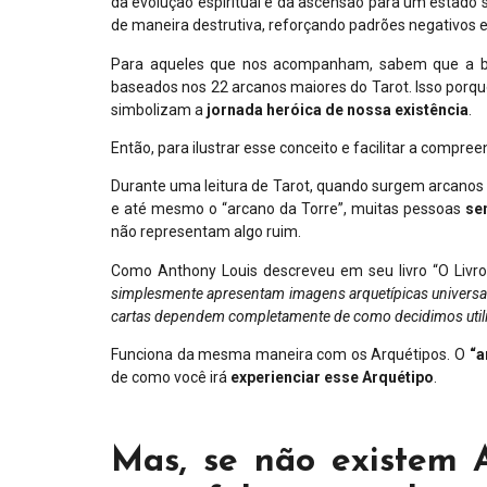
da evolução espiritual e da ascensão para um estado
de maneira destrutiva, reforçando padrões negativos e
Para aqueles que nos acompanham, sabem que a bas
baseados nos 22 arcanos maiores do Tarot. Isso por
simbolizam a
jornada heróica de nossa existência
.
Então, para ilustrar esse conceito e facilitar a compr
Durante uma leitura de Tarot, quando surgem arcanos 
e até mesmo o “arcano da Torre”, muitas pessoas
se
não representam algo ruim.
Como Anthony Louis descreveu em seu livro “O Livr
simplesmente apresentam imagens arquetípicas universa
cartas dependem completamente de como decidimos utiliz
Funciona da mesma maneira com os Arquétipos. O
“a
de como você irá
experienciar esse Arquétipo
.
Mas, se não existem 