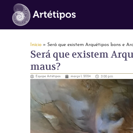
Início
»
Será que existem Arquétipos bons e Ar
Será que existem Arqu
maus?
3:00 pm
Equipe Artétipos
março 1, 2024