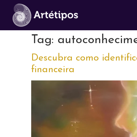
Tag:
autoconhecim
Descubra como identific
financeira