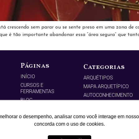
 Está crescendo sem parar ou se sente preso em uma zona de 
que é tão importante abandonar essa “área segura” que tanto
Páginas
Categorias
INÍCIO
ARQUÉTIPOS
CURSOS E
MAPA ARQUETÍPICO
FERRAMENTAS
AUTOCONHECIMENTO
BLOG
SÍMBOLOS
LIVROS
TAROT
melhorar o desempenho, analisar como você interage em nosso sit
SOBRE
PROSPERIDADE
concorda com o uso de cookies.