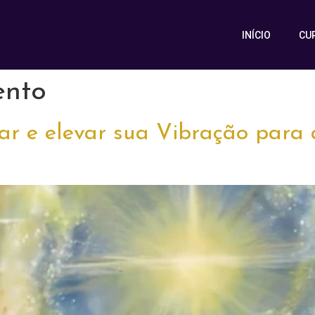
INÍCIO
CU
ento
ar e elevar sua Vibração para 