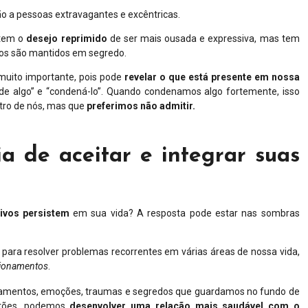
o a pessoas extravagantes e excêntricas.
 tem o
desejo reprimido
de ser mais ousada e expressiva, mas tem
jos são mantidos em segredo.
muito importante, pois pode
revelar o que está presente em nossa
ar de algo” e “condená-lo”. Quando condenamos algo fortemente, isso
ntro de nós, mas que
preferimos não admitir.
a de aceitar e integrar suas
ivos persistem
em sua vida? A resposta pode estar nas sombras
ara resolver problemas recorrentes em várias áreas de nossa vida,
cionamentos
.
samentos, emoções, traumas e segredos que guardamos no fundo de
stões, podemos
desenvolver uma relação mais saudável com o