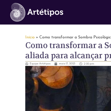
Início
»
Como transformar a Sombra Psicológica
Como transformar a S
aliada para alcançar p
2:00 pm
Equipe Artétipos
maio 17, 2023