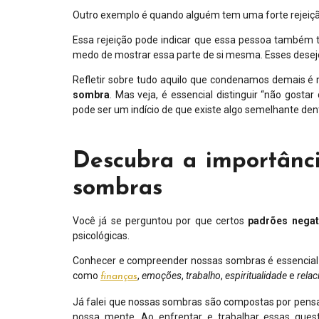
Outro exemplo é quando alguém tem uma forte rejeiçã
Essa rejeição pode indicar que essa pessoa também
medo de mostrar essa parte de si mesma. Esses dese
Refletir sobre tudo aquilo que condenamos demais é 
sombra
. Mas veja, é essencial distinguir “não gost
pode ser um indício de que existe algo semelhante de
Descubra a importânci
sombras
Você já se perguntou por que certos
padrões negat
psicológicas.
Conhecer e compreender nossas sombras é essencial p
como
,
emoções
,
trabalho
,
espiritualidade
e
rela
finanças
Já falei que nossas sombras são compostas por pen
nossa mente. Ao enfrentar e trabalhar essas que